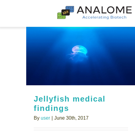
Skip
to
content
Jellyfish medical
findings
By
user
|
June 30th, 2017