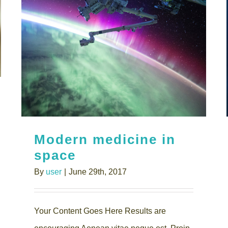
Modern medicine in
space
By
user
|
June 29th, 2017
Your Content Goes Here Results are