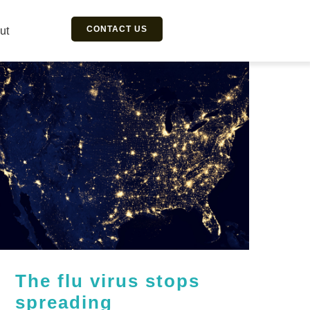
CONTACT US
ut
The flu virus stops
spreading